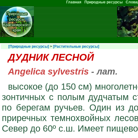
Перейти к основному содержанию
Главная
Природные ресурсы
Слова
Главное меню
[Природные ресурсы]
>
[Растительные ресурсы]
ДУДНИК ЛЕСНОЙ
Angelica sylvestris
- лат.
высокое (до 150 см) многолет
зонтичных с полым дудчатым с
по берегам ручьев. Один из д
приречных темнохвойных лесов
Север до 60º с.ш. Имеет пищево