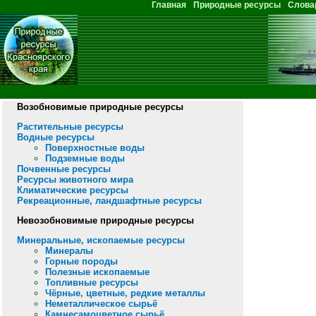
Перейти к основному содержанию
Главная
Природные ресурсы
Слова
Главное меню
Возобновимые природные ресурсы
Растительные ресурсы
Водные ресурсы
Поверхностные воды
Подземные воды
Почвенные ресурсы
Ресурсы животного мира
Климатические ресурсы
Рекреационные, ландшафтные ресурсы
Невозобновимые природные ресурсы
Минеральные, ископаемые ресурсы
Минералы
Горные породы
Полезные ископаемые
Топливные ресурсы
Чёрные, цветные, редкие металлы
Неметаллическое сырьё
Камнесамоцветное сырьё