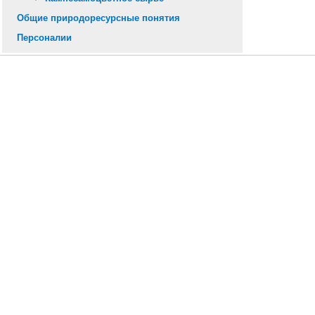
Общие природоресурсные понятия
Персоналии