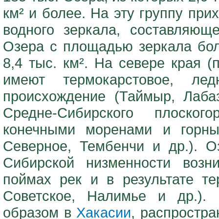
км² и более. На эту группу при
водного зеркала, составляющ
Озера с площадью зеркала бо
8,4 тыс. км². На севере края 
имеют термокарстовое, ледн
происхождение (Таймыр, Лабаз
Средне-Сибирского плоско
конечными моренами и горны
Северное, Тембенчи и др.). 
Сибирской низменности возн
поймах рек и в результате те
Советское, Налимье и др.).
образом в
Хакасии
, распростр