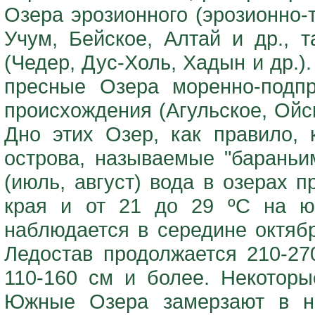
Озера эрозионного (эрозионно-
Учум, Бейское, Алтай и др., 
(Чедер, Дус-Холь, Хадын и др.)
пресные Озера моренно-подпру
происхождения (Агульское, Ойск
Дно этих Озер, как правило, 
острова, называемые "бараньи
(июль, август) вода в озерах п
края и от 21 до 29 ºС на ю
наблюдается в середине октябр
Ледостав продолжается 210-27
110-160 см и более. Некотор
Южные Озера замерзают в но