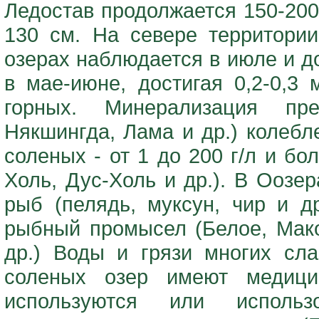
Ледостав продолжается 150-200
130 см. На севере территори
озерах наблюдается в июле и до
в мае-июне, достигая 0,2-0,3 
горных. Минерализация пре
Някшингда, Лама и др.) колебле
соленых - от 1 до 200 г/л и бо
Холь, Дус-Холь и др.). В Оозе
рыб (пелядь, муксун, чир и д
рыбный промысел (Белое, Мако
др.) Воды и грязи многих сл
соленых озер имеют медици
используются или использ