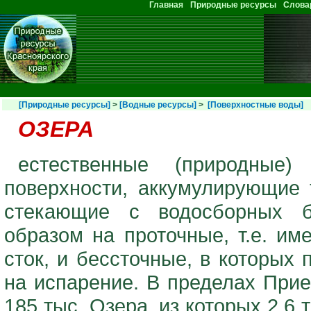
Перейти к основному содержанию
Главная
Природные ресурсы
Слова
Главное меню
[Природные ресурсы]
>
[Водные ресурсы]
>
[Поверхностные воды]
ОЗЕРА
естественные (природные
поверхности, аккумулирующие
стекающие с водосборных б
образом на проточные, т.е. и
сток, и бессточные, в которых
на испарение. В пределах Прие
185 тыс. Озера, из которых 2,6