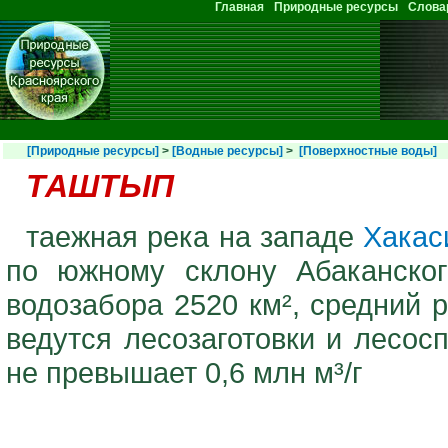
Перейти к основному содержанию
Главная
Природные ресурсы
Слова
Главное меню
[Природные ресурсы]
>
[Водные ресурсы]
>
[Поверхностные воды]
ТАШТЫП
таежная река на западе
Хакас
по южному склону Абаканско
водозабора 2520 км², средний р
ведутся лесозаготовки и лесос
не превышает 0,6 млн м³/г