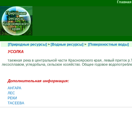
Перейти к основному содержанию
Главная
Главное меню
[Природные ресурсы]
>
[Водные ресурсы]
>
[Поверхностные воды]
УСОЛКА
таежная река в центральной части Красноярского края, левый приток р.Т
лесосплавом, угледобыча, сельское хозяйство. Общее годовое водопотребле
Дополнительная информация:
АНГАРА
ЛЕС
РЕКИ
ТАСЕЕВА