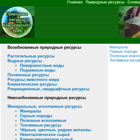
Перейти к основному содержанию
Главная
Природные ресурсы
Слова
Главное меню
Возобновимые природные ресурсы
Минералы
Горные породы
Растительные ресурсы
Полезные ископ
Топливные ресу
Водные ресурсы
Поверхностные воды
Подземные воды
Почвенные ресурсы
Ресурсы животного мира
Климатические ресурсы
Рекреационные, ландшафтные ресурсы
Невозобновимые природные ресурсы
Минеральные, ископаемые ресурсы
Минералы
Горные породы
Полезные ископаемые
Топливные ресурсы
Чёрные, цветные, редкие металлы
Неметаллическое сырьё
Камнесамоцветное сырьё