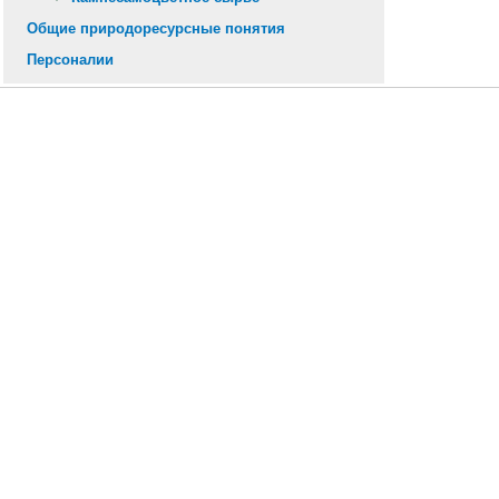
Общие природоресурсные понятия
Персоналии