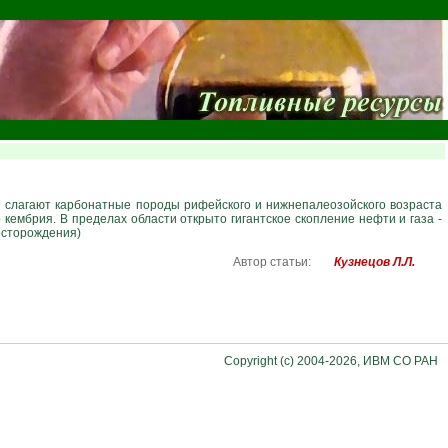
ез слагают карбонатные породы рифейского и нижнепалеозойского возраста
ембрия. В пределах области открыто гигантское скопление нефти и газа -
есторождения)
Автор статьи:
Кузнецов Л.Л.
Copyright (c) 2004-2026, ИВМ СО РАН