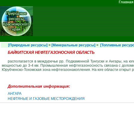
Перейти к основному содержанию
Главная
Главное меню
[Природные ресурсы]
>
[Минеральные ресурсы]
>
[Топливные ресур
БАЙКИТСКАЯ НЕФТЕГАЗОНОСНАЯ ОБЛАСТЬ
располагается в междуречье рр. Подкаменной Тунгуски и Ангары, на 
мощностью до 3-4 км. Промышленная нефтегазоносность связана с доломит
Юрубченско-Тохомская зона нефтегазонакопления. На юге области открыт 
Дополнительная информация:
АНГАРА
НЕФТЯНЫЕ И ГАЗОВЫЕ МЕСТОРОЖДЕНИЯ