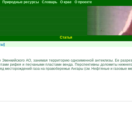
Природные ресурсы
Словарь
О крае
О проекте
Статья
сы]
юге Эвенкийского АО, занимая территорию одноименной антеклизы. Ее разр
ами рифея и песчаными пластами венда. Перспективны доломиты нижнего к
ряд месторождений газа на правобережье Ангары (см. Нефтяные и газовые м