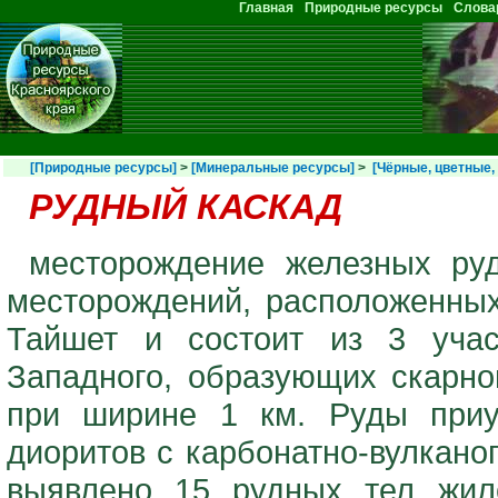
Перейти к основному содержанию
Главная
Природные ресурсы
Слова
Главное меню
[Природные ресурсы]
>
[Минеральные ресурсы]
>
[Чёрные, цветные,
РУДНЫЙ КАСКАД
месторождение железных руд
месторождений, расположенных
Тайшет и состоит из 3 учас
Западного, образующих скарно
при ширине 1 км. Руды приу
диоритов с карбонатно-вулкан
выявлено 15 рудных тел жил