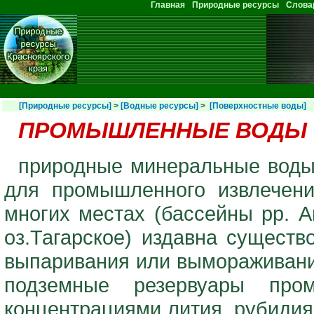
Перейти к основному содержанию
Главная
Природные ресурсы
Слова
Главное меню
[Природные ресурсы]
>
[Водные ресурсы]
>
[Поверхностные воды]
ПРОМЫШЛЕННЫЕ ВОДЫ
природные минеральные воды
для промышленного извлечени
многих местах (бассейны рр. А
оз.Тагарское) издавна сущест
выпаривания или вымораживани
подземные резервуары про
концентрациями лития, рубидия,